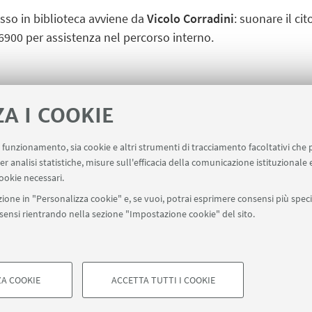
sso in biblioteca avviene
da
V
icolo Corradini
: suonare il ci
6900 per assistenza nel percorso interno.
ZA I COOKIE
teca
[ .pdf 574Kb ]
Calendario delle chiusure 
uo funzionamento, sia cookie e altri strumenti di tracciamento facoltativi che 
er analisi statistiche, misure sull'efficacia della comunicazione istituzionale
ookie necessari.
ione in "Personalizza cookie" e, se vuoi, potrai esprimere consensi più specif
onsensi rientrando nella sezione "Impostazione cookie" del sito.
tatti
SBA - Sistema Bibliotecario di Ateneo
Campus di Rav
A COOKIE
ACCETTA TUTTI I COOKIE
di Bologna - Via Zamboni, 33 - 40126 Bologna - PI: 01131710376 - CF: 8
COOKIE TECNICI - NECESSAR