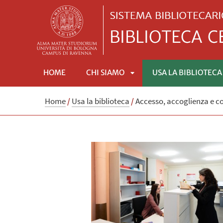
HOME
CHI SIAMO
USA LA BIBLIOTECA
APRI
Home
/
Usa la biblioteca
/
Accesso, accoglienza e c
SOTTOMENÙ