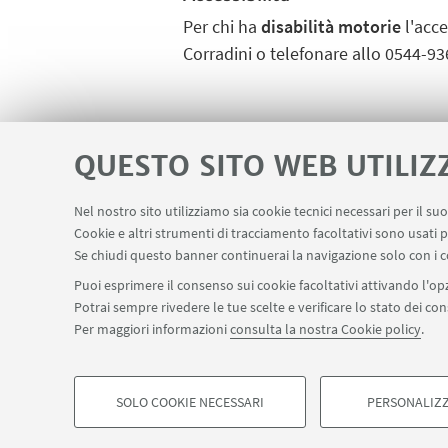
Per chi ha
disabilità motorie
l'acce
Corradini
o telefonare allo 0544-93
VEDI ANCHE
QUESTO SITO WEB UTILIZ
Regolamento della Biblio
Nel nostro sito utilizziamo sia cookie tecnici necessari per il s
Cookie e altri strumenti di tracciamento facoltativi sono usati p
Se chiudi questo banner continuerai la navigazione solo con i c
Puoi esprimere il consenso sui cookie facoltativi attivando l'opz
Potrai sempre rivedere le tue scelte e verificare lo stato dei c
Con
Per maggiori informazioni
consulta la nostra Cookie policy
.
SOLO COOKIE NECESSARI
PERSONALIZZ
©Copyright 2026 - ALMA MATER STUDIORUM - Università 
COOKIE DI PROFILAZIONE - FACOLTATIVI