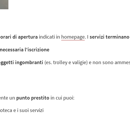
i
orari di apertura
indicati in
homepage
. I
servizi terminano
necessaria l'iscrizione
oggetti ingombranti
(es. trolley e valigie) e non sono amme
sente un
punto prestito
in cui puoi:
oteca e i suoi servizi