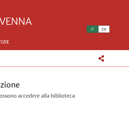
IT
EN
IZIE
azione
 possono accedere alla biblioteca