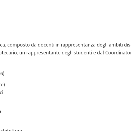
teca, composto da docenti in rappresentanza degli ambiti disc
otecario, un rappresentante degli studenti e dal Coordinator
6)
te)
ci
a
rchitettura