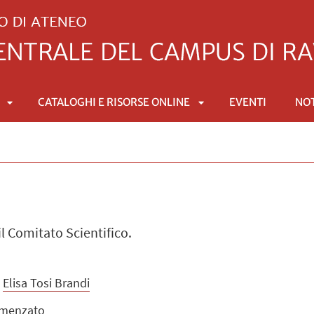
CATALOGHI E RISORSE ONLINE
EVENTI
NOT
APRI
APRI
SOTTOMENÙ
SOTTOMENÙ
 il Comitato Scientifico.
:
Elisa Tosi Brandi
emenzato